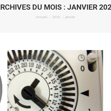
RCHIVES DU MOIS :
JANVIER 20
Vous êtes ici :
Accueil
2020
janvier