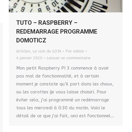
TUTO – RASPBERRY –
REDEMARRAGE PROGRAMME
DOMOTICZ
Articles
,
Le coin du G33k
Par
admin
4 janvier 2020
Laisser un commentaire
Mon petit Raspberry PI 3 commence à avoir
pas mal de fonctionnalité, et à certain
moment je constate qu’il part dans les choux,
ou les carottes (je vous laisse choisir). Pour
éviter cela, j’ai programmé un redémarrage
tous les mercredi à 0:30 du matin. Voici le
détail de ce que j’ai fait, ceci est fonctionnel…