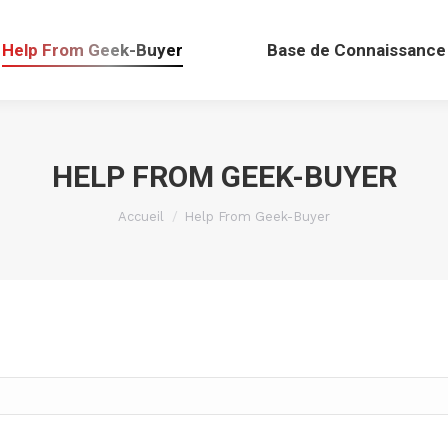
Help From Geek-Buyer
Base de Connaissance
HELP FROM GEEK-BUYER
Vous êtes ici :
Accueil
Help From Geek-Buyer