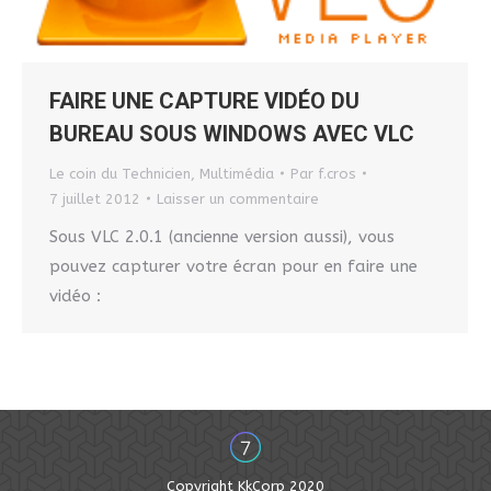
FAIRE UNE CAPTURE VIDÉO DU
BUREAU SOUS WINDOWS AVEC VLC
Le coin du Technicien
,
Multimédia
Par
f.cros
7 juillet 2012
Laisser un commentaire
Sous VLC 2.0.1 (ancienne version aussi), vous
pouvez capturer votre écran pour en faire une
vidéo :
Copyright KkCorp 2020