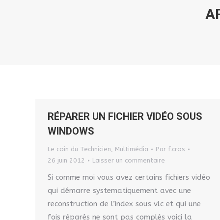
A
RÉPARER UN FICHIER VIDÉO SOUS
WINDOWS
Le coin du Technicien
,
Multimédia
Par
f.cros
26 juin 2012
Laisser un commentaire
Si comme moi vous avez certains fichiers vidéo
qui démarre systematiquement avec une
reconstruction de l’index sous vlc et qui une
fois réparés ne sont pas complés voici la