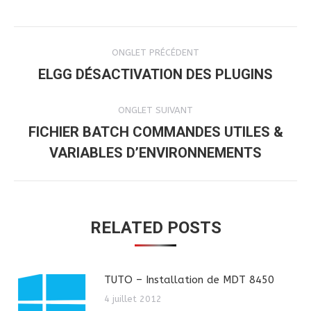
NAVIGATION
ONGLET PRÉCÉDENT
DE
ELGG DÉSACTIVATION DES PLUGINS
Onglet
précédent
COMMENTAIRE
ONGLET SUIVANT
FICHIER BATCH COMMANDES UTILES &
Onglet
VARIABLES D’ENVIRONNEMENTS
suivant
RELATED POSTS
TUTO – Installation de MDT 8450
4 juillet 2012