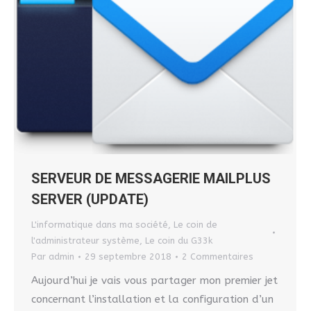
SERVEUR DE MESSAGERIE MAILPLUS
SERVER (UPDATE)
L'informatique dans ma société
,
Le coin de
l'administrateur système
,
Le coin du G33k
Par
admin
29 septembre 2018
2 Commentaires
Aujourd’hui je vais vous partager mon premier jet
concernant l’installation et la configuration d’un