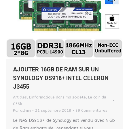
AJOUTER 16GB DE RAM SUR UN
SYNOLOGY DS918+ INTEL CELERON
J3455
Articles
,
L'informatique dans ma société
,
Le coin du
G33k
Par
admin
21 septembre 2018
29 Commentaires
Le NAS DS918+ de Synology est vendu avec 4 Gb
de Ram embarquée, cependant si vous