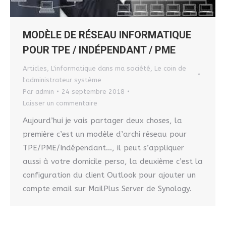
MODÈLE DE RÉSEAU INFORMATIQUE
POUR TPE / INDÉPENDANT / PME
Articles
,
L'informatique dans ma société
,
Le coin de
l'administrateur système
Par
admin
24 septembre 2018
Laisser un commentaire
Aujourd’hui je vais partager deux choses, la
première c’est un modèle d’archi réseau pour
TPE/PME/Indépendant…, il peut s’appliquer
aussi à votre domicile perso, la deuxième c’est la
configuration du client Outlook pour ajouter un
compte email sur MailPlus Server de Synology.