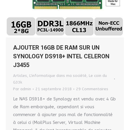
AJOUTER 16GB DE RAM SUR UN
SYNOLOGY DS918+ INTEL CELERON
J3455
Articles
,
L'informatique dans ma société
,
Le coin du
G33k
Par
admin
21 septembre 2018
29 Commentaires
Le NAS DS918+ de Synology est vendu avec 4 Gb
de Ram embarquée, cependant si vous
commencer à ajouter pas mal de fonctionnalité
à celui ci (MailPlus Server, Virtual Machine