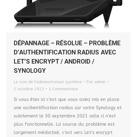
DÉPANNAGE – RÉSOLUE – PROBLÈME
D’AUTHENTIFICATION RADIUS AVEC
LET’S ENCRYPT / ANDROID /
SYNOLOGY
Le coin de l'administrateur système
Par
admin
2 octobre 2021
1 Commentaire
Si vous êtes ici c’est que vous aviez mis en place
une authentification radius sur votre Synology et
subitement le 30 septembre 2021 celle ci n’est
plus fonctionnelle. La source du problème est
largement médiatisé, c’est vers Let’s encrypt