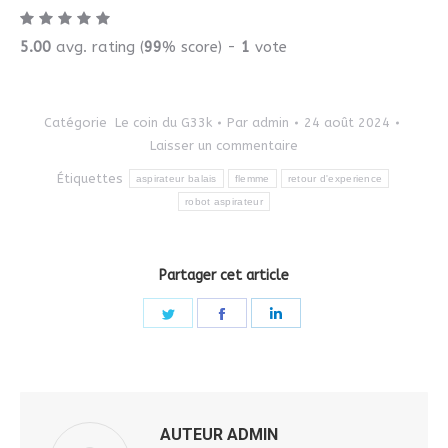
5.00
avg. rating (
99
% score) -
1
vote
Catégorie
Le coin du G33k
Par
admin
24 août 2024
Laisser un commentaire
Étiquettes
aspirateur balais
flemme
retour d'experience
robot aspirateur
Partager cet article
Share
Share
Share
on
on
on
Twitter
Facebook
LinkedIn
AUTEUR
ADMIN