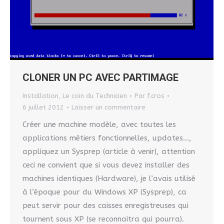
CLONER UN PC AVEC PARTIMAGE
Installation
,
Le coin du Technicien
Par
f.cros
6 juillet 2012
Laisser un commentaire
Créer une machine modèle, avec toutes les
applications métiers fonctionnelles, updates…,
appliquez un Sysprep (article à venir), attention
ceci ne convient que si vous devez installer des
machines identiques (Hardware), je l’avais utilisé
à l’époque pour du Windows XP (Sysprep), ca
peut servir pour des caisses enregistreuses qui
tournent sous XP (se reconnaitra qui pourra).