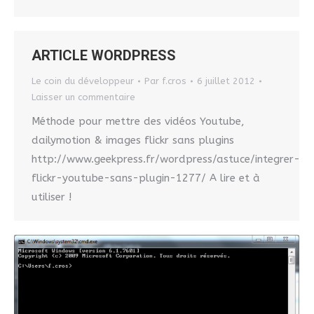
ARTICLE WORDPRESS
Le coin du développeur
Par
f.cros
6 juillet 2012
Laisser un commentaire
Méthode pour mettre des vidéos Youtube,
dailymotion & images flickr sans plugins
http://www.geekpress.fr/wordpress/astuce/integrer-
flickr-youtube-sans-plugin-1277/ A lire et à
utiliser !