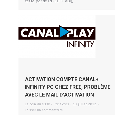
cette partie là (3D + VDI),…
ACTIVATION COMPTE CANAL+
INFINITY PC CHEZ FREE, PROBLÈME
AVEC LE MAIL D’ACTIVATION
Le coin du G33k
Par
f.cros
13 juillet 2012
Laisser un commentaire