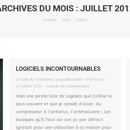
ARCHIVES DU MOIS :
JUILLET 201
Vous êtes ici :
Accueil
2012
juillet
LOGICIELS INCONTOURNABLES
Le coin du Technicien
,
Logiciels utiles
Par
f.cros
24 juillet 2012
Laisser un commentaire
Voici une petite liste de logiciels que j’utilise le
plus souvent et que je conseil d’avoir, du
compresseur à l’antivirus, l’antimalware : Les
basiques qu’il faut sur son pc par défaut
(gratuit pour une utilisation à la maison pour