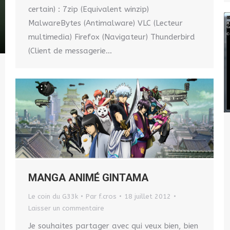
certain) : 7zip (Equivalent winzip)
MalwareBytes (Antimalware) VLC (Lecteur
multimedia) Firefox (Navigateur) Thunderbird
(Client de messagerie…
MANGA ANIMÉ GINTAMA
Le coin du G33k
Par
f.cros
18 juillet 2012
Laisser un commentaire
Je souhaites partager avec qui veux bien, bien