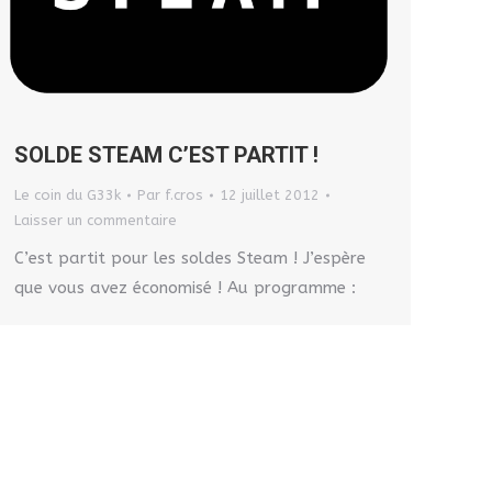
SOLDE STEAM C’EST PARTIT !
Le coin du G33k
Par
f.cros
12 juillet 2012
Laisser un commentaire
C’est partit pour les soldes Steam ! J’espère
que vous avez économisé ! Au programme :