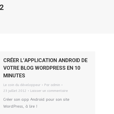
2
CRÉER L’APPLICATION ANDROID DE
VOTRE BLOG WORDPRESS EN 10
MINUTES
Le coin du développeur
Par
admin
23 juillet 2012
Laisser un commentaire
Créer son app Android pour son site
WordPress, à lire !