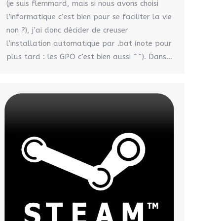
(je suis flemmard, mais si nous avons choisi
l’informatique c’est bien pour se faciliter la vie
non ?), j’ai donc décider de creuser
l’installation automatique par .bat (note pour
plus tard : les GPO c’est bien aussi ^^). Dans…