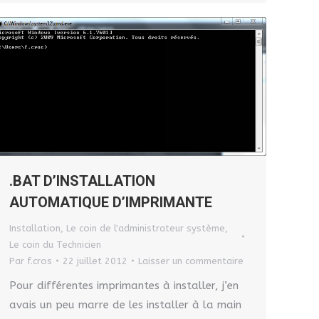
.BAT D’INSTALLATION
AUTOMATIQUE D’IMPRIMANTE
Installation
,
Le coin de l'administrateur système
,
Le coin du Technicien
Par
f.cros
22 juillet 2012
Laisser un commentaire
Pour différentes imprimantes à installer, j’en
avais un peu marre de les installer à la main