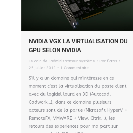
NVIDIA VGX LA VIRTUALISATION DU
GPU SELON NVIDIA
Le coin de l'administrateur système
Par
f.cros
25 juillet 2012
1 Commentaire
S’il y a un domaine qui m’intéresse en ce
moment c’est la virtualisation du poste client
avec du logiciel lourd en 3D (Autocad,
Cadwork…), dans ce domaine plusieurs
acteurs sont de la partie (Microsoft HyperV +
RemoteFX, VMWARE + View, Citrix…), les
retours des experiences pour ma part sur