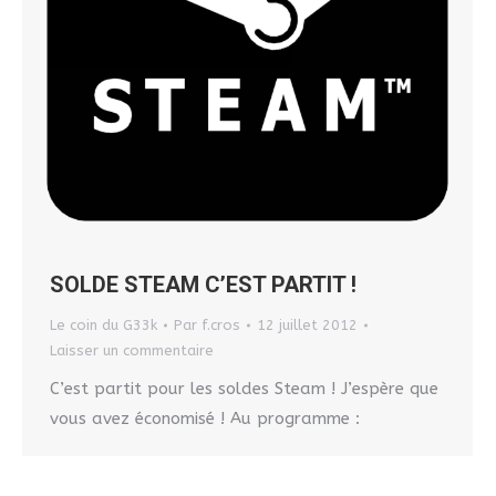
SOLDE STEAM C’EST PARTIT !
Le coin du G33k
Par
f.cros
12 juillet 2012
Laisser un commentaire
C’est partit pour les soldes Steam ! J’espère que
vous avez économisé ! Au programme :