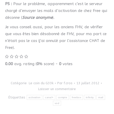
PS :
Pour le problème, apparemment c’est le serveur
chargé d’envoyer les mails d’activation de chez Free qui
déconne (
Source anonyme
).
Je vous conseil aussi, pour les anciens FHV, de vérifier
que vous êtes bien désabonné de FHV, pour ma part ce
n’était pas le cas (j’ai annulé par l’assistance CHAT de
Free).
0.00
avg. rating (
0
% score) -
0
votes
Catégorie
Le coin du G33k
Par
f.cros
13 juillet 2012
Laisser un commentaire
Étiquettes
activation
canal+
compte
freebox
infinity
mail
vod