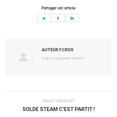
Partager cet article
Share
Share
Share
on
on
on
Twitter
Facebook
LinkedIn
AUTEUR
F.CROS
http://www.geek-buyer.fr
NAVIGATION
ONGLET PRÉCÉDENT
DE
SOLDE STEAM C’EST PARTIT !
Onglet
précédent