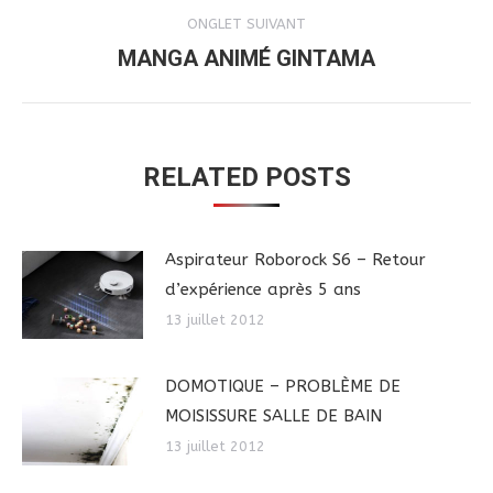
COMMENTAIRE
ONGLET SUIVANT
MANGA ANIMÉ GINTAMA
Onglet
suivant
RELATED POSTS
Aspirateur Roborock S6 – Retour
d’expérience après 5 ans
13 juillet 2012
DOMOTIQUE – PROBLÈME DE
MOISISSURE SALLE DE BAIN
13 juillet 2012