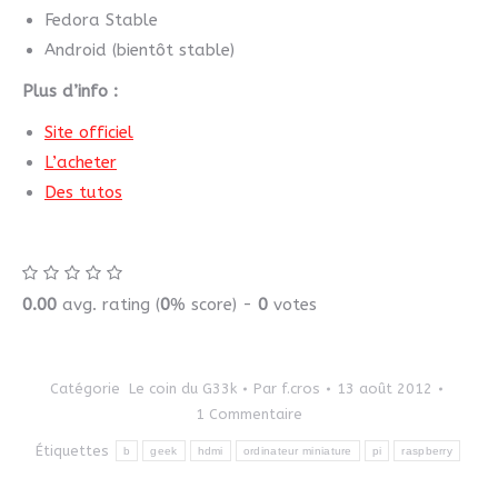
Fedora Stable
Android (bientôt stable)
Plus d’info :
Site officiel
L’acheter
Des tutos
0.00
avg. rating (
0
% score) -
0
votes
Catégorie
Le coin du G33k
Par
f.cros
13 août 2012
1 Commentaire
Étiquettes
b
geek
hdmi
ordinateur miniature
pi
raspberry