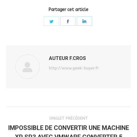
Partager cet article
Share
Share
Share
on
on
on
Twitter
Facebook
LinkedIn
AUTEUR
F.CROS
http://www.geek-buyer.fr
NAVIGATION
ONGLET PRÉCÉDENT
DE
IMPOSSIBLE DE CONVERTIR UNE MACHINE
Onglet