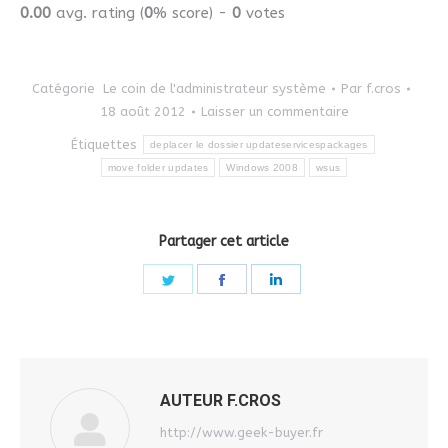
0.00
avg. rating (
0
% score) -
0
votes
Catégorie
Le coin de l'administrateur système
Par
f.cros
18 août 2012
Laisser un commentaire
Étiquettes
deplacer le dossier updateservicespackages
move folder updates
Windows 2008
wsus
Partager cet article
Share
Share
Share
on
on
on
Twitter
Facebook
LinkedIn
AUTEUR
F.CROS
http://www.geek-buyer.fr