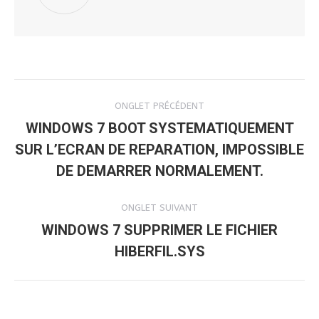
NAVIGATION
ONGLET PRÉCÉDENT
DE
WINDOWS 7 BOOT SYSTEMATIQUEMENT
SUR L’ECRAN DE REPARATION, IMPOSSIBLE
Onglet
COMMENTAIRE
précédent
DE DEMARRER NORMALEMENT.
ONGLET SUIVANT
WINDOWS 7 SUPPRIMER LE FICHIER
Onglet
HIBERFIL.SYS
suivant