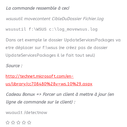
La commande ressemble à ceci
wsusutil movecontent CibleDuDossier Fichier.log
wsusutil f:\WSUS c:\log_movewsus.log
Dans cet exemple le dossier UpdateServicesPackages va
etre déplacer sur f:\wsus (ne créez pas de dossier
UpdateServicesPackages il le fait tout seul)
Source :
http://technet.microsoft.com/en-
us/library/cc708480%28v=ws.10%29.aspx
Cadeau Bonux => Forcer un client à mettre à jour (en
ligne de commande sur le client) :
wuauclt /detectnow