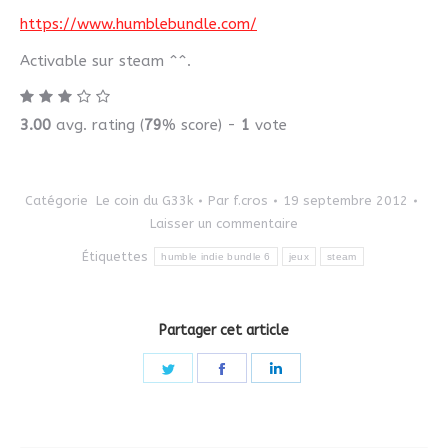
https://www.humblebundle.com/
Activable sur steam ^^.
3.00
avg. rating (
79
% score) -
1
vote
Catégorie
Le coin du G33k
Par
f.cros
19 septembre 2012
Laisser un commentaire
Étiquettes
humble indie bundle 6
jeux
steam
Partager cet article
Share
Share
Share
on
on
on
Twitter
Facebook
LinkedIn