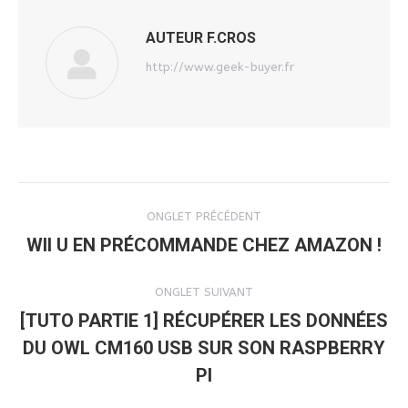
AUTEUR
F.CROS
http://www.geek-buyer.fr
NAVIGATION
ONGLET PRÉCÉDENT
DE
WII U EN PRÉCOMMANDE CHEZ AMAZON !
Onglet
précédent
COMMENTAIRE
ONGLET SUIVANT
[TUTO PARTIE 1] RÉCUPÉRER LES DONNÉES
DU OWL CM160 USB SUR SON RASPBERRY
Onglet
suivant
PI