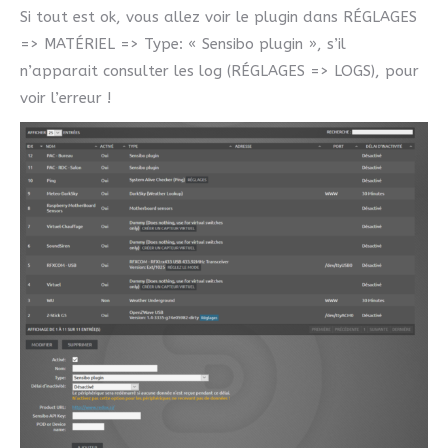
Si tout est ok, vous allez voir le plugin dans RÉGLAGES
=> MATÉRIEL => Type: « Sensibo plugin », s’il
n’apparait consulter les log (RÉGLAGES => LOGS), pour
voir l’erreur !