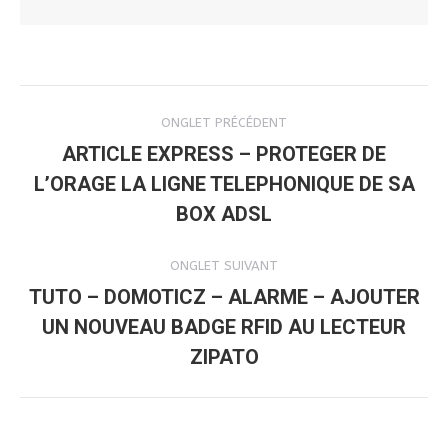
NAVIGATION
ONGLET PRÉCÉDENT
DE
ARTICLE EXPRESS – PROTEGER DE
L’ORAGE LA LIGNE TELEPHONIQUE DE SA
Onglet
COMMENTAIRE
précédent
BOX ADSL
ONGLET SUIVANT
TUTO – DOMOTICZ – ALARME – AJOUTER
UN NOUVEAU BADGE RFID AU LECTEUR
Onglet
suivant
ZIPATO