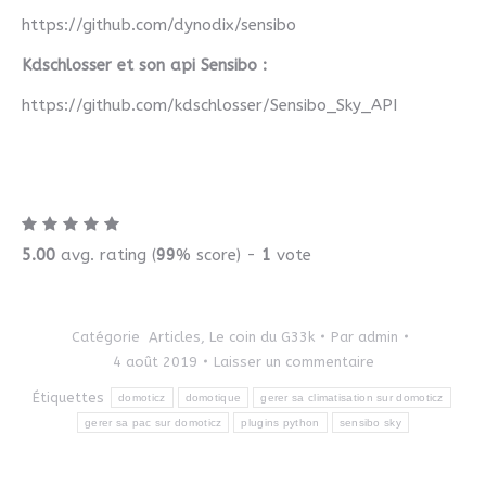
https://github.com/dynodix/sensibo
Kdschlosser et son api Sensibo :
https://github.com/kdschlosser/Sensibo_Sky_API
5.00
avg. rating (
99
% score) -
1
vote
Catégorie
Articles
,
Le coin du G33k
Par
admin
4 août 2019
Laisser un commentaire
Étiquettes
domoticz
domotique
gerer sa climatisation sur domoticz
gerer sa pac sur domoticz
plugins python
sensibo sky