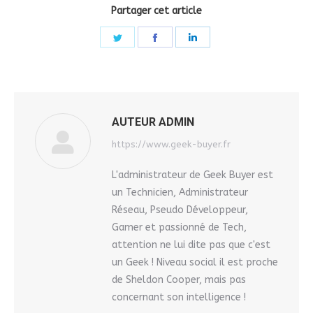
Partager cet article
Share
Share
Share
on
on
on
Twitter
Facebook
LinkedIn
AUTEUR
ADMIN
https://www.geek-buyer.fr
L'administrateur de Geek Buyer est
un Technicien, Administrateur
Réseau, Pseudo Développeur,
Gamer et passionné de Tech,
attention ne lui dite pas que c'est
un Geek ! Niveau social il est proche
de Sheldon Cooper, mais pas
concernant son intelligence !