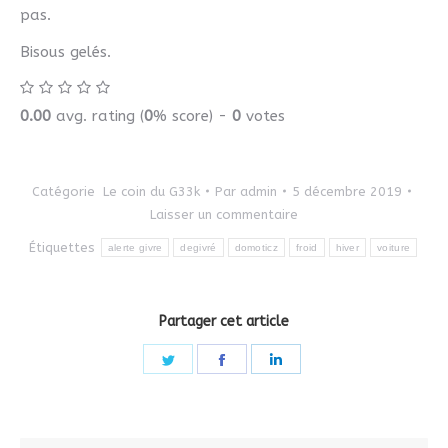
pas.
Bisous gelés.
0.00
avg. rating (
0
% score) -
0
votes
Catégorie
Le coin du G33k
Par
admin
5 décembre 2019
Laisser un commentaire
Étiquettes
alerte givre
degivré
domoticz
froid
hiver
voiture
Partager cet article
Share
Share
Share
on
on
on
Twitter
Facebook
LinkedIn