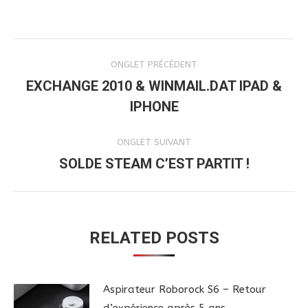
NAVIGATION
ONGLET PRÉCÉDENT
DE
EXCHANGE 2010 & WINMAIL.DAT IPAD &
Onglet
IPHONE
COMMENTAIRE
précédent
ONGLET SUIVANT
SOLDE STEAM C’EST PARTIT !
Onglet
suivant
RELATED POSTS
Aspirateur Roborock S6 – Retour