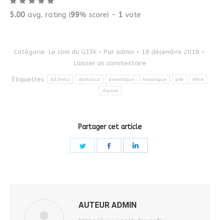
5.00
avg. rating (
99
% score) -
1
vote
Catégorie
Le coin du G33k
Par
admin
18 décembre 2018
Laisser un commentaire
Étiquettes
433mhz
domoticz
domotique
historique
pile
rflink
rfxcom
Partager cet article
Share
Share
Share
on
on
on
Twitter
Facebook
LinkedIn
AUTEUR
ADMIN