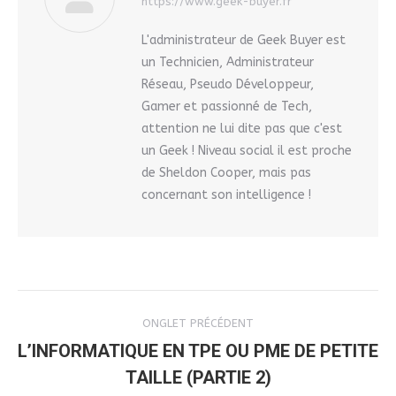
https://www.geek-buyer.fr
L'administrateur de Geek Buyer est
un Technicien, Administrateur
Réseau, Pseudo Développeur,
Gamer et passionné de Tech,
attention ne lui dite pas que c'est
un Geek ! Niveau social il est proche
de Sheldon Cooper, mais pas
concernant son intelligence !
NAVIGATION
ONGLET PRÉCÉDENT
DE
L’INFORMATIQUE EN TPE OU PME DE PETITE
Onglet
TAILLE (PARTIE 2)
COMMENTAIRE
précédent