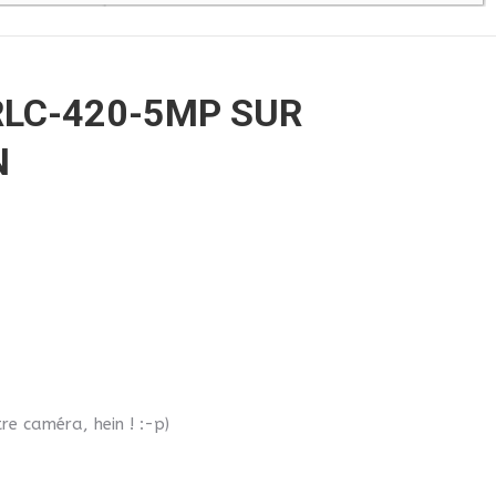
RLC-420-5MP SUR
N
re caméra, hein ! :-p)