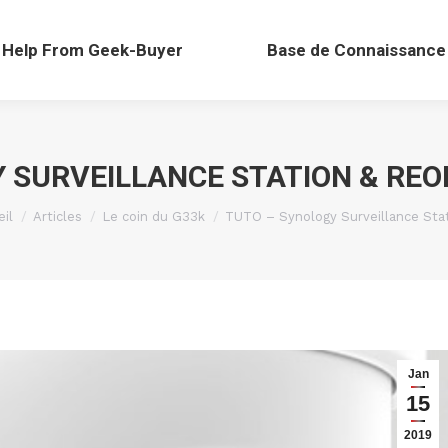
Help From Geek-Buyer
Base de Connaissance
 SURVEILLANCE STATION & REO
êtes ici :
il
Articles
Le coin du G33k
TUTO – Synology Surveillance Sta
Jan
15
2019